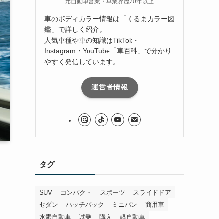
元自動車営業・車業界歴20年以上
車のボディカラー情報は「くるまカラー図
鑑」で詳しく紹介。
人気車種や車の知識はTikTok・
Instagram・YouTube「車百科」で分かり
やすく発信しています。
運営者情報
タグ
SUV
コンパクト
スポーツ
スライドドア
セダン
ハッチバック
ミニバン
商用車
水素自動車
試乗
購入
軽自動車