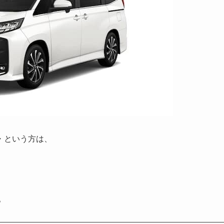
・という方は、
。