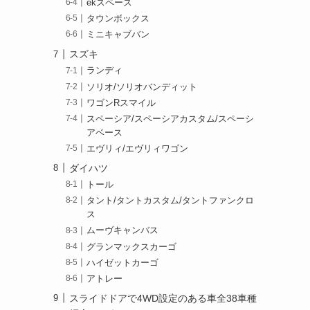
ekスペース
タウンボックス
ミニキャブバン
スズキ
ランディ
ソリオ/ソリオバンディット
ワゴンRスマイル
スペーシア/スペーシアカスタム/スペーシ
アベース
エヴリィ/エヴリィワゴン
ダイハツ
トール
タント/タントカスタム/タントファンクロ
ス
ムーヴキャンバス
グランマックスカーゴ
ハイゼットカーゴ
アトレー
スライドドアで4WD設定のある車全38車種