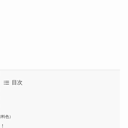
目次
有料色）
介！