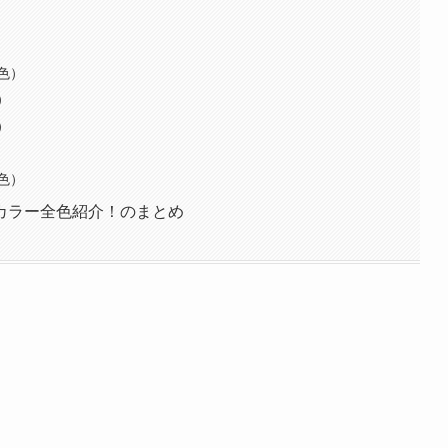
色）
）
）
色）
カラー全色紹介！のまとめ