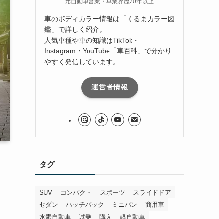
元自動車営業・車業界歴20年以上
車のボディカラー情報は「くるまカラー図
鑑」で詳しく紹介。
人気車種や車の知識はTikTok・
Instagram・YouTube「車百科」で分かり
やすく発信しています。
運営者情報
タグ
SUV
コンパクト
スポーツ
スライドドア
セダン
ハッチバック
ミニバン
商用車
水素自動車
試乗
購入
軽自動車